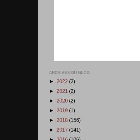
ARCHIVES DU BLOG
►
2022
(2)
►
2021
(2)
►
2020
(2)
►
2019
(1)
►
2018
(156)
►
2017
(141)
►
2016
(106)