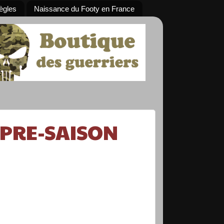
ègles
Naissance du Footy en France
 PRE-SAISON