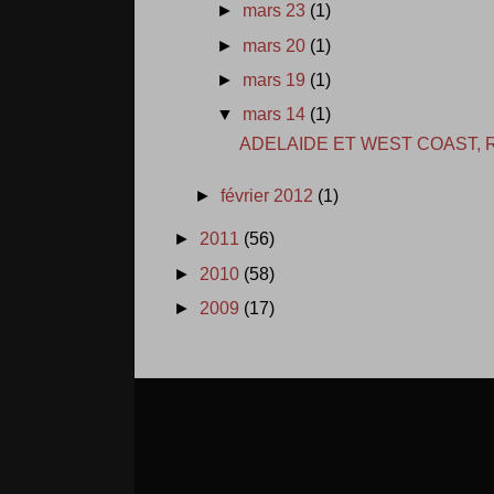
►
mars 23
(1)
►
mars 20
(1)
►
mars 19
(1)
▼
mars 14
(1)
ADELAIDE ET WEST COAST, 
►
février 2012
(1)
►
2011
(56)
►
2010
(58)
►
2009
(17)