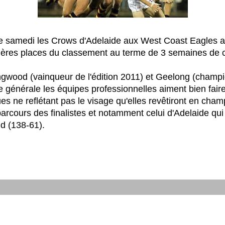
e samedi les Crows d'Adelaide aux West Coast Eagles 
ières places du classement au terme de 3 semaines de c
ngwood (vainqueur de l'édition 2011) et Geelong (champio
le générale les équipes professionnelles aiment bien faire t
es ne reflétant pas le visage qu'elles revêtiront en champ
parcours des finalistes et notamment celui d'Adelaide qu
d (138-61).